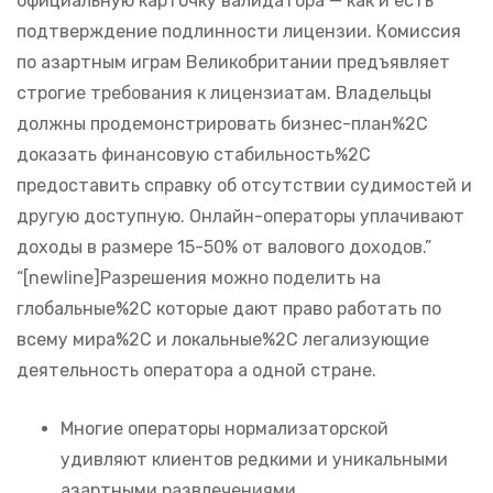
официальную карточку валидатора — как и есть
подтверждение подлинности лицензии. Комиссия
по азартным играм Великобритании предъявляет
строгие требования к лицензиатам. Владельцы
должны продемонстрировать бизнес-план%2C
доказать финансовую стабильность%2C
предоставить справку об отсутствии судимостей и
другую доступную. Онлайн-операторы уплачивают
доходы в размере 15-50% от валового доходов.”
“[newline]Разрешения можно поделить на
глобальные%2C которые дают право работать по
всему мира%2C и локальные%2C легализующие
деятельность оператора а одной стране.
Многие операторы нормализаторской
удивляют клиентов редкими и уникальными
азартными развлечениями.