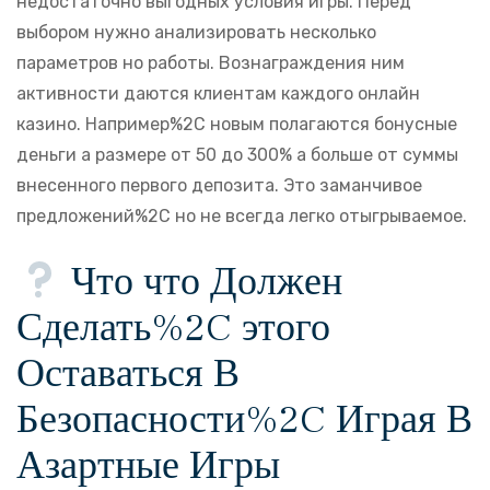
недостаточно выгодных условия игры. Перед
выбором нужно анализировать несколько
параметров но работы. Вознаграждения ним
активности даются клиентам каждого онлайн
казино. Например%2C новым полагаются бонусные
деньги а размере от 50 до 300% а больше от суммы
внесенного первого депозита. Это заманчивое
предложений%2C но не всегда легко отыгрываемое.
Что что Должен
Сделать%2C этого
Оставаться В
Безопасности%2C Играя В
Азартные Игры