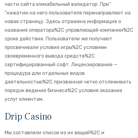
части сайта кликабельный валидатор. При”
“нажатии на него пользователя перенаправляют на
новая страницу. Здесь отражена информация о
названия оператора%2C управляющей компании%2C
сроке действия. Пользователи же получают
просвечивали условия игры%2C условием
своевременного вывода средств%2C
сертифицированный софт. Лицензирование —
процедура дли отдельных видов
деятельностью%2C призванная четко отслеживать
порядок ведения бизнеса%2C условия оказания
услуг клиентам.
Drip Casino
Мы составляли список из их вещей%2C и