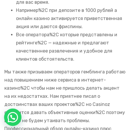
для вас время.
Например%2C при депозите в 1000 рублей а
онлайн казино активируется приветственная
акция или даются фриспины.
Все оператора%2C которые представлены и
рейтинге%2C — надежные и предлагают
качественнее развлечения и удобное для
клиентов обстоятельств.
Мы также призываем операторов гемблинга работаю
над повышением ниже сервиса в интернет-
казино%2C чтобы нам не пришлось делать акцент
на их недостатках. Нам приятнее писал о
достоинствах ваших проектов%2C но Casinoz
стремится давать объективные оценки%2C поэтому
вместе не будем утаивать проблемы.
Профессиональный обзор онлайн-казино плюс