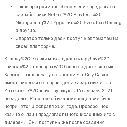
Такое программное обеспечение предлагают
разработчики NetEnt%2C Playtech%2C
Microgaming%2C Yggdrasil%2C Evolution Gaming
а другие.
Оператор только даем доступ к автоматам на
своей платформе.
К слову%2C ставки можно делать в рублях%2C
гривнах%2C долларах%2C баксов и даже злотых.
Казино на кварплату с выводом SlotCity Casino
имеет лицензию на проведение азартных игр в
Интернете%2C действующую с 16 февраля 2021
незадолго. Решение об издании лицензии было
непринято 10 февраля 2021 года. Проверенное
казино онлайн предлагает многочисленных игр с
дилерами. Они доступны же после создания