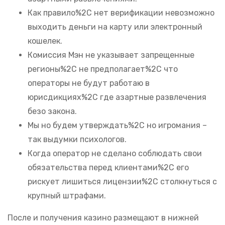
Как правило%2C нет верификации невозможно
выходить деньги на карту или электронный
кошелек.
Комиссия Мэн не указывает запрещенные
регионы%2C не предполагает%2C что
операторы не будут работаю в
юрисдикциях%2C где азартные развлечения
безо закона.
Мы но будем утверждать%2C но игромания –
так выдумки психологов.
Когда оператор не сделано соблюдать свои
обязательства перед клиентами%2C его
рискует лишиться лицензии%2C столкнуться с
крупный штрафами.
После и получения казино размещают в нижней