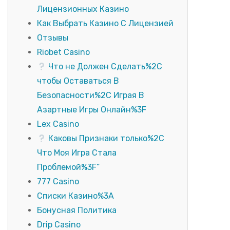
Лицензионных Казино
Как Выбрать Казино С Лицензией
Отзывы
Riobet Casino
Что не Должен Сделать%2C
чтобы Оставаться В
Безопасности%2C Играя В
Азартные Игры Онлайн%3F
Lex Casino
Каковы Признаки только%2C
Что Моя Игра Стала
Проблемой%3F”
777 Casino
Списки Казино%3A
Бонусная Политика
Drip Casino