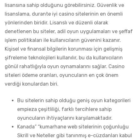
lisansına sahip olduğunu görebilirsiniz. Güvenlik ve
lisanslama, durante iyi casino sitelerinin en önemli
yönlerinden biridir. Lisanslı ve düzenli olarak
denetlenen bu siteler, adil oyun uygulamaları ve şeffaf
işlem politikaları ile kullanıcıların güvenini kazanır.
Kişisel ve finansal bilgilerin korunması için gelişmiş
şifreleme teknolojileri kullanılır, bu da kullanıcıların
gönül rahatlığıyla oyun oynamalarını sağlar. Casino
siteleri ödeme oranları, oyuncuların en çok önem
verdiği konulardan biri.
Bu sitelerin sahip olduğu geniş oyun kategorileri
empieza çeşitliliği, farklı tercihlere sahip
oyuncuların ihtiyaçlarını karşılamaktadır.
Kanada” “kumarhane web sitelerinin çoğunluğu
Skrill ve Neteller gibi tanınmış e-cüzdanları kabul