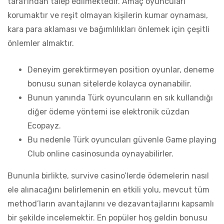
tarafından talep edilmektedir. Amaç oyuncuları
korumaktır ve reşit olmayan kişilerin kumar oynaması,
kara para aklaması ve bağımlılıkları önlemek için çeşitli
önlemler almaktır.
Deneyim gerektirmeyen position oyunlar, deneme
bonusu sunan sitelerde kolayca oynanabilir.
Bunun yanında Türk oyuncuların en sık kullandığı
diğer ödeme yöntemi ise elektronik cüzdan
Ecopayz.
Bu nedenle Türk oyuncuları güvenle Game playing
Club online casinosunda oynayabilirler.
Bununla birlikte, survive casino’lerde ödemelerin nasıl
ele alınacağını belirlemenin en etkili yolu, mevcut tüm
method’ların avantajlarını ve dezavantajlarını kapsamlı
bir şekilde incelemektir. En popüler hoş geldin bonusu