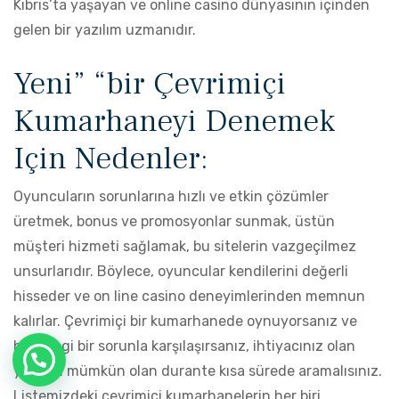
Kıbrıs’ta yaşayan ve online casino dünyasının içinden
gelen bir yazılım uzmanıdır.
Yeni” “bir Çevrimiçi
Kumarhaneyi Denemek
Için Nedenler:
Oyuncuların sorunlarına hızlı ve etkin çözümler
üretmek, bonus ve promosyonlar sunmak, üstün
müşteri hizmeti sağlamak, bu sitelerin vazgeçilmez
unsurlarıdır. Böylece, oyuncular kendilerini değerli
hisseder ve on line casino deneyimlerinden memnun
kalırlar. Çevrimiçi bir kumarhanede oynuyorsanız ve
herhangi bir sorunla karşılaşırsanız, ihtiyacınız olan
yardımı mümkün olan durante kısa sürede aramalısınız.
Listemizdeki çevrimiçi kumarhanelerin her biri,