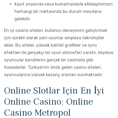
Kayıt sırasında veya kumarhaneyle etkileşiminizin
herhangi bir noktasında bu durum meydana
gelebilir.
En iyi casino siteleri, kullanıcı deneyimini geliştirmek
için sürekli olarak yeni oyunlar empieza teknolojiler
ekler. Bu siteler, yüksek kaliteli grafikler ve syns
efektleri ile gerçekçi bir oyun atmosferi yaratır, böylece
oyuncular kendilerini gerçek bir casinoda gibi
hissederler. Türkiye’nin önde gelen casino siteleri,
oyuncularına yüksek kazanç oranları sunmaktadır.
Online Slotlar Için En İyi
Online Casino: Online
Casino Metropol