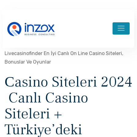
admin-divineim
October 30, 2024
Uncategorized
Livecasinofinder En İyi Canlı On Line Casino Siteleri,
Bonuslar Ve Oyunlar
Сasino Siteleri 2024
️ Canlı Casino
Siteleri +
Türkiye’deki