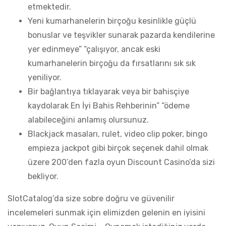
etmektedir.
Yeni kumarhanelerin birçoğu kesinlikle güçlü
bonuslar ve teşvikler sunarak pazarda kendilerine
yer edinmeye” “çalışıyor, ancak eski
kumarhanelerin birçoğu da fırsatlarını sık sık
yeniliyor.
Bir bağlantıya tıklayarak veya bir bahisçiye
kaydolarak En İyi Bahis Rehberinin” “ödeme
alabileceğini anlamış olursunuz.
Blackjack masaları, rulet, video clip poker, bingo
empieza jackpot gibi birçok seçenek dahil olmak
üzere 200’den fazla oyun Discount Casino’da sizi
bekliyor.
SlotCatalog’da size sobre doğru ve güvenilir
incelemeleri sunmak için elimizden gelenin en iyisini