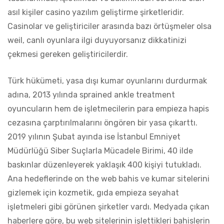
asıl kişiler casino yazılım geliştirme şirketleridir.
Casinolar ve geliştiriciler arasında bazı örtüşmeler olsa
weil, canlı oyunlara ilgi duyuyorsanız dikkatinizi
çekmesi gereken geliştiricilerdir.
Türk hükümeti, yasa dışı kumar oyunlarını durdurmak
adına, 2013 yılında sprained ankle treatment
oyuncuların hem de işletmecilerin para empieza hapis
cezasına çarptırılmalarını öngören bir yasa çıkarttı.
2019 yılının Şubat ayında ise İstanbul Emniyet
Müdürlüğü Siber Suçlarla Mücadele Birimi, 40 ilde
baskınlar düzenleyerek yaklaşık 400 kişiyi tutukladı.
Ana hedeflerinde on the web bahis ve kumar sitelerini
gizlemek için kozmetik, gıda empieza seyahat
işletmeleri gibi görünen şirketler vardı. Medyada çıkan
haberlere göre, bu web sitelerinin işlettikleri bahislerin