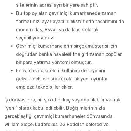
sitelerinin adresi ayrı bir yere sahiptir.
Bu top oy alan çevrimiçi kumarhanede zaman
formatınızı ayarlayabilir, fikstürlerin tasarımını da
modern day, Asyalı ya da klasik olarak
seçebiliyorsunuz.
Çevrimiçi kumarhanelerin birçok müşterisi için
doğrudan banka havalesi the girl zaman popüler
bir para yatırma yöntemi olmuştur.
En iyi casino siteleri, kullanıcı deneyimini
geliştirmek için sürekli olarak yeni oyunlar
empieza teknolojiler ekler.
İş dünyasında, bir şirket birkaç yaşında olabilir ve hala
“yeni” olarak kabul edilebilir. Değişimlerin hızla
gerçekleştiği çevrimiçi kumarhaneler dünyasında,
William Slope, Ladbrokes, 32 Reddish colored ve