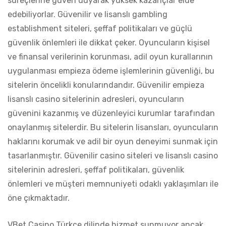
süreçlerine güven duyarak yüksek kazançlar elde
edebiliyorlar. Güvenilir ve lisanslı gambling
establishment siteleri, şeffaf politikaları ve güçlü
güvenlik önlemleri ile dikkat çeker. Oyuncuların kişisel
ve finansal verilerinin korunması, adil oyun kurallarının
uygulanması empieza ödeme işlemlerinin güvenliği, bu
sitelerin öncelikli konularındandır. Güvenilir empieza
lisanslı casino sitelerinin adresleri, oyuncuların
güvenini kazanmış ve düzenleyici kurumlar tarafından
onaylanmış sitelerdir. Bu sitelerin lisansları, oyuncuların
haklarını korumak ve adil bir oyun deneyimi sunmak için
tasarlanmıştır. Güvenilir casino siteleri ve lisanslı casino
sitelerinin adresleri, şeffaf politikaları, güvenlik
önlemleri ve müşteri memnuniyeti odaklı yaklaşımları ile
öne çıkmaktadır.
VBet Casino Türkçe dilinde hizmet sunmuyor ancak