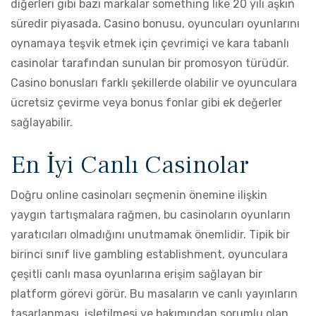
diğerleri gibi bazı markalar something like 20 yılı aşkın
süredir piyasada. Casino bonusu, oyuncuları oyunlarını
oynamaya teşvik etmek için çevrimiçi ve kara tabanlı
casinolar tarafından sunulan bir promosyon türüdür.
Casino bonusları farklı şekillerde olabilir ve oyunculara
ücretsiz çevirme veya bonus fonlar gibi ek değerler
sağlayabilir.
En İyi Canlı Casinolar
Doğru online casinoları seçmenin önemine ilişkin
yaygın tartışmalara rağmen, bu casinoların oyunların
yaratıcıları olmadığını unutmamak önemlidir. Tipik bir
birinci sınıf live gambling establishment, oyunculara
çeşitli canlı masa oyunlarına erişim sağlayan bir
platform görevi görür. Bu masaların ve canlı yayınların
tasarlanması, işletilmesi ve bakımından sorumlu olan