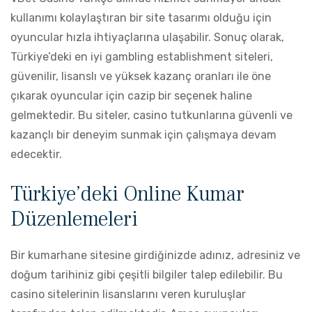
kullanımı kolaylaştıran bir site tasarımı olduğu için
oyuncular hızla ihtiyaçlarına ulaşabilir. Sonuç olarak,
Türkiye’deki en iyi gambling establishment siteleri,
güvenilir, lisanslı ve yüksek kazanç oranları ile öne
çıkarak oyuncular için cazip bir seçenek haline
gelmektedir. Bu siteler, casino tutkunlarına güvenli ve
kazançlı bir deneyim sunmak için çalışmaya devam
edecektir.
Türkiye’deki Online Kumar
Düzenlemeleri
Bir kumarhane sitesine girdiğinizde adınız, adresiniz ve
doğum tarihiniz gibi çeşitli bilgiler talep edilebilir. Bu
casino sitelerinin lisanslarını veren kuruluşlar