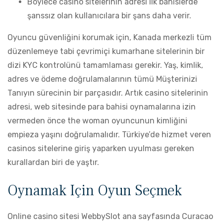
Böylece casino sitelerinin adresi ilk bahislerde
şanssız olan kullanıcılara bir şans daha verir.
Oyuncu güvenliğini korumak için, Kanada merkezli tüm
düzenlemeye tabi çevrimiçi kumarhane sitelerinin bir
dizi KYC kontrolünü tamamlaması gerekir. Yaş, kimlik,
adres ve ödeme doğrulamalarının tümü Müşterinizi
Tanıyın sürecinin bir parçasıdır. Artık casino sitelerinin
adresi, web sitesinde para bahisi oynamalarına izin
vermeden önce the woman oyuncunun kimliğini
empieza yaşını doğrulamalıdır. Türkiye’de hizmet veren
casinos sitelerine giriş yaparken uyulması gereken
kurallardan biri de yaştır.
Oynamak Için Oyun Seçmek
Online casino sitesi WebbySlot ana sayfasında Curacao