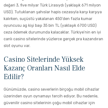
değeri 3, five milyar Türk Lirasıydı (yaklaşık 671 milyon
USD). Tutuklanan şahıslar hapis cezasıyla karşı karşıya
kalırken, suçüstü yakalanan 450’den fazla kumar
oyuncusu ag kişi başı 35 bin TL (yaklaşık 6700 USD)
ceza ödemek durumunda kalacaklar. Türkiye’nin en iyi
canlı casino sitelerinde yüzlerce gerçek pra kazandıran
slot oyunu var.
Casino Sitelerinde Yüksek
Kazanç Oranları Nasıl Elde
Edilir?
Günümüzde, casino severlerin birçoğu mobil cihazlar
üzerinden oyun oynamayı tercih ediyor. Bu nedenle,
güvenilir casino sitelerinin çoğu mobil cihazlar için