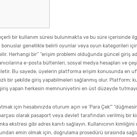
eçerli bir kullanım süresi bulunmakta ve bu süre içerisinde il
ca, bonuslar genellikle belirli oyunlar veya oyun kategorileri iç
lir. Herhangi bir” “erişim problemi olduğunda güncel giriş 
lanıcılarına e-posta bültenleri, sosyal medya hesapları ve çeşit
iletir. Bu sayede, üyelerin platforma erişim konusunda en uf
ı bir şekilde giriş yapabilmeleri sağlanmış olur. Platform; k
giriş yapan herkesin memnuniyetini en üst düzeyde tutmayı 
atmak için hesabınızda oturum açın ve ‘Para Çek'” “düğmesin
rçası olarak pasaport veya devlet tarafından verilmiş bir kiml
anka ekstresi gibi adres kanıtı sağlayın. Kullanıcının kimliği
dan emin olmak için, doğrulama prosedürü sırasında sağlanan