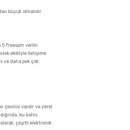
dan büyük olmalıdır.
 freespin verilir.
stek ekibiyle iletişime
nis ve daha pek çok
r çevirisi vardır ve yerel
ldığında, bu bahis
larak, çeşitli elektronik