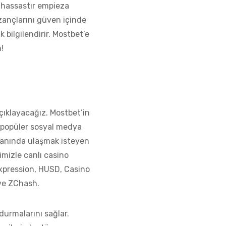
e hassastır empieza
kazançlarını güven içinde
k bilgilendirir. Mostbet’e
!
ıklayacağız. Mostbet’in
 popüler sosyal medya
e anında ulaşmak isteyen
imizle canlı casino
Expression, HUSD, Casino
 ve ZChash.
durmalarını sağlar.