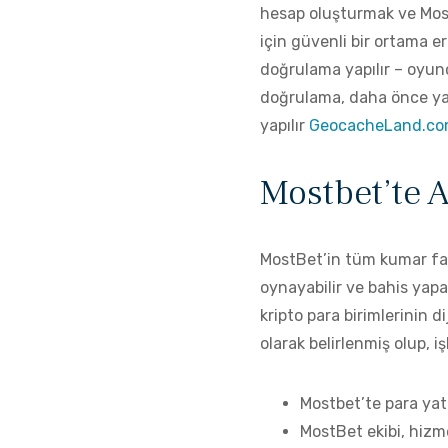
hesap oluşturmak ve Most
için güvenli bir ortama er
doğrulama yapılır – oyuncu
doğrulama, daha önce ya
yapılır
GeocacheLand.c
Mostbet’te 
MostBet’in tüm kumar faa
oynayabilir ve bahis yapa
kripto para birimlerinin di
olarak belirlenmiş olup, 
Mostbet’te para ya
MostBet ekibi, hizme