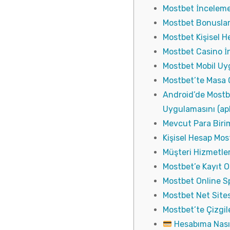
Mostbet İnceleme
Mostbet Bonuslar
Mostbet Kişisel H
Mostbet Casino İ
Mostbet Mobil Uy
Mostbet’te Masa 
Android’de Mostbe
Uygulamasını (apk
Mevcut Para Birim
Kişisel Hesap Mos
Müşteri Hizmetler
Mostbet’e Kayıt 
Mostbet Online Sp
Mostbet Net Sites
Mostbet’te Çizgil
Hesabıma Nası