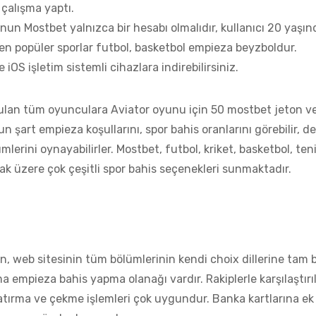
 çalışma yaptı.
un Mostbet yalnızca bir hesabı olmalıdır, kullanıcı 20 yaşın
en popüler sporlar futbol, ​​basketbol empieza beyzboldur.
iOS işletim sistemli cihazlara indirebilirsiniz.
lan tüm oyunculara Aviator oyunu için 50 mostbet jeton ve 5
un şart empieza koşullarını, spor bahis oranlarını görebilir, de
rümlerini oynayabilirler. Mostbet, futbol, kriket, basketbol, te
ak üzere çok çeşitli spor bahis seçenekleri sunmaktadır.
n, web sitesinin tüm bölümlerinin kendi choix dillerine tam bi
 empieza bahis yapma olanağı vardır. Rakiplerle karşılaştırı
yatırma ve çekme işlemleri çok uygundur. Banka kartlarına ek o