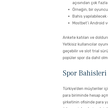
açısından çok fazla
Örneğin, bir oyuncun
Bahis yapılabilecek 
Mostbet’i Android ve 
Ankete katılan ve dolduru
Yetkisiz kullanıcılar oyun
geçebilir ve slot trial sü
popüler spor da dahil olm
Spor Bahisleri
Türkiye’den müşteriler içi
para biriminde hesap açma
şirketinin ofisinde para 