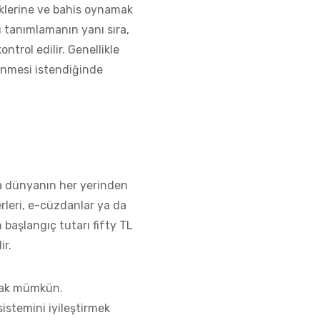
iklerine ve bahis oynamak
ı tanımlamanın yanı sıra,
ntrol edilir. Genellikle
enmesi istendiğinde
a dünyanın her yerinden
rleri, e-cüzdanlar ya da
n başlangıç tutarı fifty TL
ir.
mak mümkün.
sistemini iyileştirmek