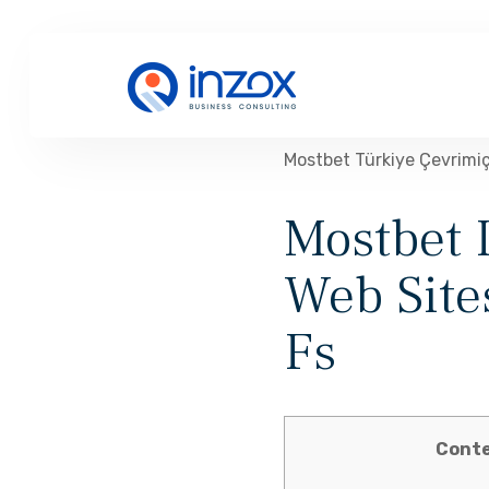
admin-divineim
Mostbet Türkiye Çevrimi
Mostbet I
Web Site
Fs
Cont