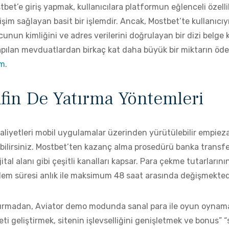
bet’e giriş yapmak, kullanıcılara platformun eğlenceli özell
işim sağlayan basit bir işlemdir. Ancak, Mostbet’te kullanıcıy
nun kimliğini ve adres verilerini doğrulayan bir dizi belge ko
pılan mevduatlardan birkaç kat daha büyük bir miktarın öd
om
.
Afin De Yatırma Yöntemleri
liyetleri mobil uygulamalar üzerinden yürütülebilir empiez
bilirsiniz. Mostbet’ten kazanç alma prosedürü banka transfe
jital alanı gibi çeşitli kanalları kapsar. Para çekme tutarlarını
işlem süresi anlık ile maksimum 48 saat arasında değişmekted
tırmadan, Aviator demo modunda sanal para ile oyun oyna
ti geliştirmek, sitenin işlevselliğini genişletmek ve bonus” “