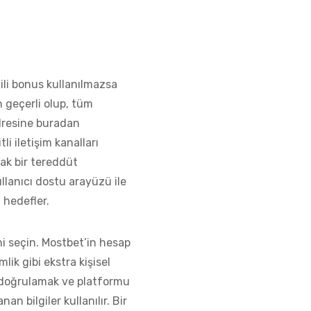
gili bonus kullanılmazsa
in geçerli olup, tüm
adresine buradan
li iletişim kanalları
ak bir tereddüt
ullanıcı dostu arayüzü ile
hedefler.
i seçin. Mostbet’in hesap
ik gibi ekstra kişisel
ni doğrulamak ve platformu
 bilgiler kullanılır. Bir