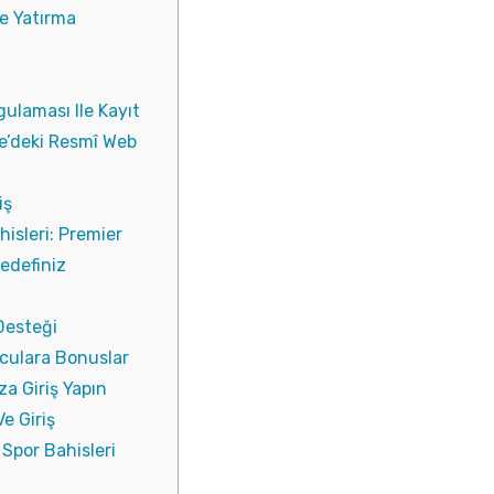
e Yatırma
ulaması Ile Kayıt
e’deki Resmî Web
iş
isleri: Premier
edefiniz
Desteği
culara Bonuslar
a Giriş Yapın
e Giriş
Spor Bahisleri