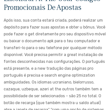
Promocionais De Apostas
Após isso, sua conta estará criada, poderá realizar um
depósito para fazer suas apostas e obter u bônus. Você
pode fazer o get diretamente pro seu dispositivo móvel
ou baixar o documento apk para o teu computador e
transferi-lo para o seu telefone por qualquer método
disponível. Você precisa permitir a great instalação de
fontes desconhecidas nas configurações. O português
está presente, e a new tradução das páginas pro
português é precisa e search engine optimization
ambiguidades. Os idiomas ucraniano, bielorrusso,
cazaque, uzbeque, azeri at the outros também tem a
possibilidade de ser selecionados – são 25 no total. O
botão de recarga (que também mostra u saldo atual)
abre a janela de recarga” “com uma opção de sistemas