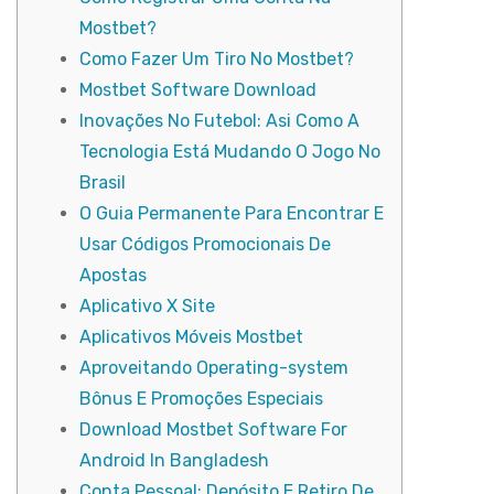
Mostbet?
Como Fazer Um Tiro No Mostbet?
Mostbet Software Download
Inovações No Futebol: Asi Como A
Tecnologia Está Mudando O Jogo No
Brasil
O Guia Permanente Para Encontrar E
Usar Códigos Promocionais De
Apostas
Aplicativo X Site
Aplicativos Móveis Mostbet
Aproveitando Operating-system
Bônus E Promoções Especiais
Download Mostbet Software For
Android In Bangladesh
Conta Pessoal: Depósito E Retiro De