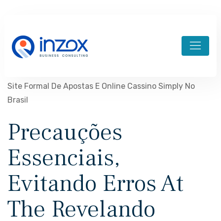
admin-divineim
November 9, 2024
Uncategorized
Site Formal De Apostas E Online Cassino Simply No
Brasil
Precauções
Essenciais,
Evitando Erros At
The Revelando