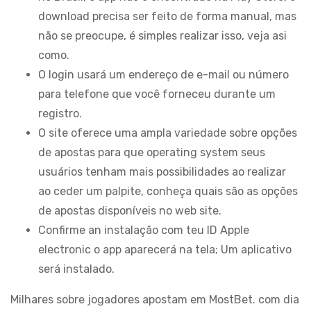
download precisa ser feito de forma manual, mas
não se preocupe, é simples realizar isso, veja asi
como.
O login usará um endereço de e-mail ou número
para telefone que você forneceu durante um
registro.
O site oferece uma ampla variedade sobre opções
de apostas para que operating system seus
usuários tenham mais possibilidades ao realizar
ao ceder um palpite, conheça quais são as opções
de apostas disponíveis no web site.
Confirme an instalação com teu ID Apple
electronic o app aparecerá na tela; Um aplicativo
será instalado.
Milhares sobre jogadores apostam em MostBet. com dia