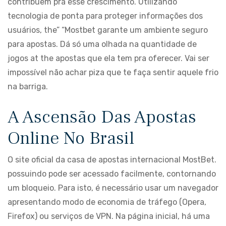
contribuem pra esse crescimento. Utilizando
tecnologia de ponta para proteger informações dos
usuários, the” “Mostbet garante um ambiente seguro
para apostas. Dá só uma olhada na quantidade de
jogos at the apostas que ela tem pra oferecer. Vai ser
impossível não achar piza que te faça sentir aquele frio
na barriga.
A Ascensão Das Apostas
Online No Brasil
O site oficial da casa de apostas internacional MostBet.
possuindo pode ser acessado facilmente, contornando
um bloqueio. Para isto, é necessário usar um navegador
apresentando modo de economia de tráfego (Opera,
Firefox) ou serviços de VPN. Na página inicial, há uma