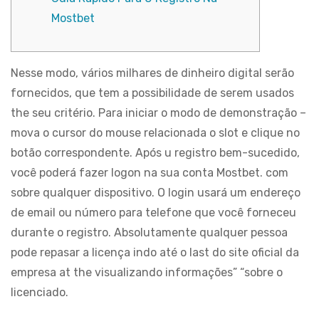
Mostbet
Nesse modo, vários milhares de dinheiro digital serão
fornecidos, que tem a possibilidade de serem usados
the seu critério. Para iniciar o modo de demonstração –
mova o cursor do mouse relacionada o slot e clique no
botão correspondente. Após u registro bem-sucedido,
você poderá fazer logon na sua conta Mostbet. com
sobre qualquer dispositivo. O login usará um endereço
de email ou número para telefone que você forneceu
durante o registro. Absolutamente qualquer pessoa
pode repasar a licença indo até o last do site oficial da
empresa at the visualizando informações” “sobre o
licenciado.