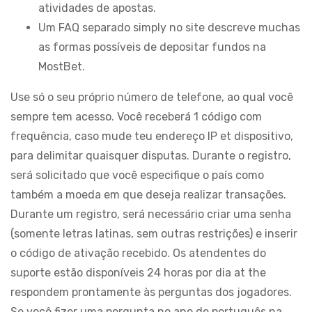
atividades de apostas.
Um FAQ separado simply no site descreve muchas
as formas possíveis de depositar fundos na
MostBet.
Use só o seu próprio número de telefone, ao qual você
sempre tem acesso. Você receberá 1 código com
frequência, caso mude teu endereço IP et dispositivo,
para delimitar quaisquer disputas. Durante o registro,
será solicitado que você especifique o país como
também a moeda em que deseja realizar transações.
Durante um registro, será necessário criar uma senha
(somente letras latinas, sem outras restrições) e inserir
o código de ativação recebido. Os atendentes do
suporte estão disponíveis 24 horas por dia at the
respondem prontamente às perguntas dos jogadores.
Se você fizer uma pergunta no ano de português na