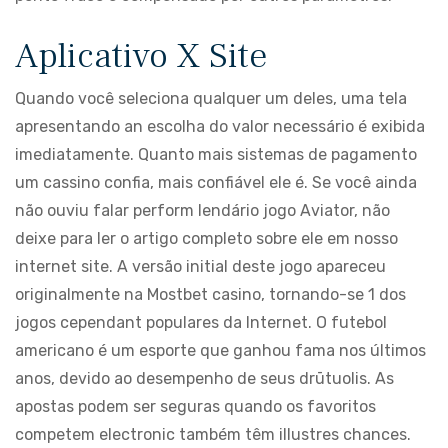
Aplicativo X Site
Quando você seleciona qualquer um deles, uma tela
apresentando an escolha do valor necessário é exibida
imediatamente. Quanto mais sistemas de pagamento
um cassino confia, mais confiável ele é. Se você ainda
não ouviu falar perform lendário jogo Aviator, não
deixe para ler o artigo completo sobre ele em nosso
internet site. A versão initial deste jogo apareceu
originalmente na Mostbet casino, tornando-se 1 dos
jogos cependant populares da Internet. O futebol
americano é um esporte que ganhou fama nos últimos
anos, devido ao desempenho de seus drūtuolis. As
apostas podem ser seguras quando os favoritos
competem electronic também têm illustres chances.