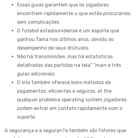
Essas guias garantem que os jogadores
encontrem rapidamente u que estão procurando,
sem complicações.
O futebol estadounidense é um esporte que
ganhou fama nos últimos anos, devido ao
desempenho de seus drūtuolis.
Não há transmissões, mas há estatísticas
detalhadas das partidas na tela” “main e três
guias adicionais.
O site também oferece bons métodos de
pagamentos, eficientes e seguros, at the
qualquer problema operating system jogadores
podem entrar em contato rapidamente com o
suporte.
A segurança e a seguran?a também são fatores que