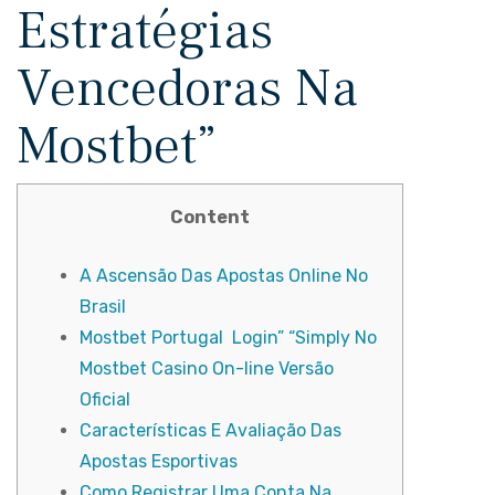
Estratégias
Vencedoras Na
Mostbet”
Content
A Ascensão Das Apostas Online No
Brasil
Mostbet Portugal ️ Login” “Simply No
Mostbet Casino On-line Versão
Oficial
Características E Avaliação Das
Apostas Esportivas
Como Registrar Uma Conta Na