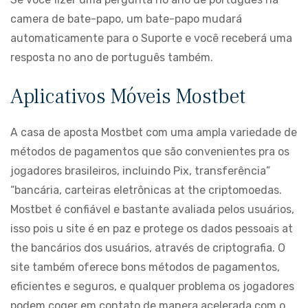
camera de bate-papo, um bate-papo mudará
automaticamente para o Suporte e você receberá uma
resposta no ano de português também.
Aplicativos Móveis Mostbet
A casa de aposta Mostbet com uma ampla variedade de
métodos de pagamentos que são convenientes pra os
jogadores brasileiros, incluindo Pix, transferência”
“bancária, carteiras eletrônicas at the criptomoedas.
Mostbet é confiável e bastante avaliada pelos usuários,
isso pois u site é en paz e protege os dados pessoais at
the bancários dos usuários, através de criptografia. O
site também oferece bons métodos de pagamentos,
eficientes e seguros, e qualquer problema os jogadores
podem coger em contato de manera acelerada com o