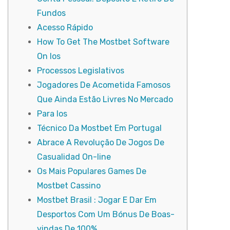
Fundos
Acesso Rápido
How To Get The Mostbet Software
On Ios
Processos Legislativos
Jogadores De Acometida Famosos
Que Ainda Estão Livres No Mercado
Para Ios
Técnico Da Mostbet Em Portugal
Abrace A Revolução De Jogos De
Casualidad On-line
Os Mais Populares Games De
Mostbet Cassino
Mostbet Brasil : Jogar E Dar Em
Desportos Com Um Bónus De Boas-
vindas De 100%