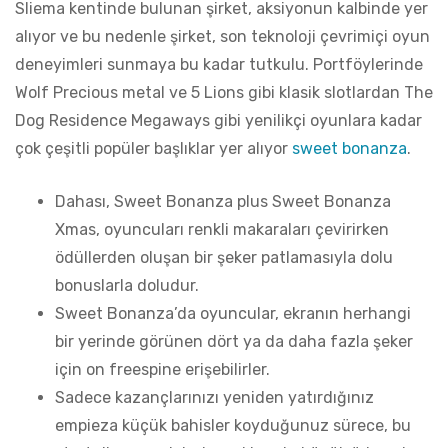
Sliema kentinde bulunan şirket, aksiyonun kalbinde yer
alıyor ve bu nedenle şirket, son teknoloji çevrimiçi oyun
deneyimleri sunmaya bu kadar tutkulu. Portföylerinde
Wolf Precious metal ve 5 Lions gibi klasik slotlardan The
Dog Residence Megaways gibi yenilikçi oyunlara kadar
çok çeşitli popüler başlıklar yer alıyor
sweet bonanza
.
Dahası, Sweet Bonanza plus Sweet Bonanza
Xmas, oyuncuları renkli makaraları çevirirken
ödüllerden oluşan bir şeker patlamasıyla dolu
bonuslarla doludur.
Sweet Bonanza’da oyuncular, ekranın herhangi
bir yerinde görünen dört ya da daha fazla şeker
için on freespine erişebilirler.
Sadece kazançlarınızı yeniden yatırdığınız
empieza küçük bahisler koyduğunuz sürece, bu