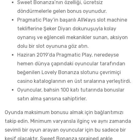
Sweet Bonanza’nın özelliği, ücretsiz
döndürmelerle gelen bonus oyunudur.
Pragmatic Play’in başarılı AllWays slot machine
tekliflerine Şeker Diyarı dokunuşuyla kolay
oynanış ve eğlenceli mekanikler sunan, aksiyon
dolu bir slot oyununa göz atın.
Haziran 2019’da Pragmatic Play, neredeyse
hemen dünya çapındaki oyuncular tarafından
beğenilen Lovely Bonanza slotunu çevrimiçi
casino kataloglarının en üst sıralarına yerleştirdi.
Oyuncular, bahsin 100 katı tutarında bonuslar
satın alma şansına sahiptirler.
Oyunda maksimum bonusu almak için bağlantımızı
takip edin. Minimum varyansla ilginç ve aynı zamanda
sevimli bir oyun arayan oyuncular için bu sadece bir
keşif olacaktır. Sweet Bonanza sprained ankle