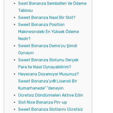
Swet Bonanza Sembolleri Ve Ödeme
Tablosu
Sweet Bonanza Nasıl Bir Slot?
Sweet Bonanza Position
Makinesindeki En Yüksek Ödeme
Nedir?
Sweet Bonanza Demo’yu Şimdi
Oynayın
Sweet Bonanza Slotunu Gerçek
Para Ile Nasıl Oynayabilirim?
Heyecana Doyamıyor Musunuz?
Sweet Bonanza’yı® Lisanslı Bir
Kumarhanede” “deneyin
Ücretsiz Döndürmeleri Aktive Edin
Slot Nice Bonanza Pin-up
Sweet Bonanza Slotlarını Ücretsiz