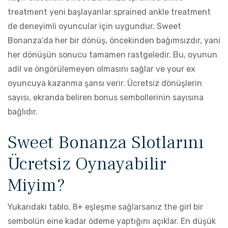
treatment yeni başlayanlar sprained ankle treatment
de deneyimli oyuncular için uygundur. Sweet
Bonanza’da her bir dönüş, öncekinden bağımsızdır, yani
her dönüşün sonucu tamamen rastgeledir. Bu, oyunun
adil ve öngörülemeyen olmasını sağlar ve your ex
oyuncuya kazanma şansı verir. Ücretsiz dönüşlerin
sayısı, ekranda beliren bonus sembollerinin sayısına
bağlıdır.
Sweet Bonanza Slotlarını
Ücretsiz Oynayabilir
Miyim?
Yukarıdaki tablo, 8+ eşleşme sağlarsanız the girl bir
sembolün eine kadar ödeme yaptığını açıklar. En düşük