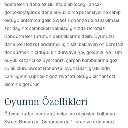
ödemelerin daha az sıklıkta olabileceği, ancak
gerçekleştiğinde daha büyük olma potansiyeline sahip
olduğu anlamına gelir. Sweet Bonanza’da o ulaşılması
zor dağınık sembolleri yakaladığınızda Ücretsiz
Döndürmeler turunun derinliklerine dalın. Oyunuzu
daha weil lezzetlendirmek için sizi bekleyen on ücretsiz
döndürmenin olduğu bir dünyaya hoş geldiniz! Ve” “um
büyük kazancı özlüyorsanız, çarpan bombalarına göz
kulak olun. Sweet Bonanza, oyuncuları grafiklerin
canlılığının şüphesiz göz ziyafeti olduğu bir fantezi
alemine götürür.
Oyunun Özellikleri
Ödeme hatları yerine kümeleri ve düşüşleri kullanan
Sweet Bonanza, ‘Oynanacaklar’ listenize eklemeniz