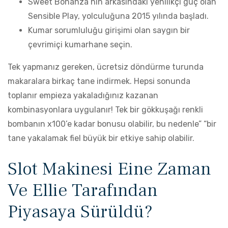
Sweet Bonanza’nın arkasındaki yenilikçi güç olan
Sensible Play, yolculuğuna 2015 yılında başladı.
Kumar sorumluluğu girişimi olan saygın bir
çevrimiçi kumarhane seçin.
Tek yapmanız gereken, ücretsiz döndürme turunda
makaralara birkaç tane indirmek. Hepsi sonunda
toplanır empieza yakaladığınız kazanan
kombinasyonlara uygulanır! Tek bir gökkuşağı renkli
bombanın x100’e kadar bonusu olabilir, bu nedenle” “bir
tane yakalamak fiel büyük bir etkiye sahip olabilir.
Slot Makinesi Eine Zaman
Ve Ellie Tarafından
Piyasaya Sürüldü?