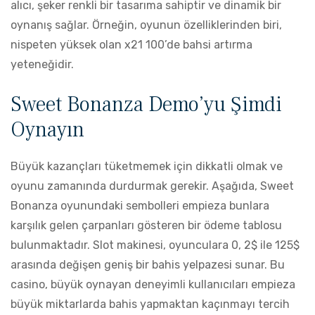
alıcı, şeker renkli bir tasarıma sahiptir ve dinamik bir
oynanış sağlar. Örneğin, oyunun özelliklerinden biri,
nispeten yüksek olan x21 100’de bahsi artırma
yeteneğidir.
Sweet Bonanza Demo’yu Şimdi
Oynayın
Büyük kazançları tüketmemek için dikkatli olmak ve
oyunu zamanında durdurmak gerekir. Aşağıda, Sweet
Bonanza oyunundaki sembolleri empieza bunlara
karşılık gelen çarpanları gösteren bir ödeme tablosu
bulunmaktadır. Slot makinesi, oyunculara 0, 2$ ile 125$
arasında değişen geniş bir bahis yelpazesi sunar. Bu
casino, büyük oynayan deneyimli kullanıcıları empieza
büyük miktarlarda bahis yapmaktan kaçınmayı tercih