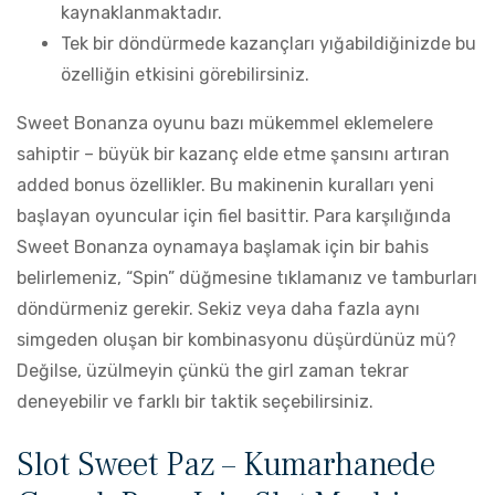
kaynaklanmaktadır.
Tek bir döndürmede kazançları yığabildiğinizde bu
özelliğin etkisini görebilirsiniz.
Sweet Bonanza oyunu bazı mükemmel eklemelere
sahiptir – büyük bir kazanç elde etme şansını artıran
added bonus özellikler. Bu makinenin kuralları yeni
başlayan oyuncular için fiel basittir. Para karşılığında
Sweet Bonanza oynamaya başlamak için bir bahis
belirlemeniz, “Spin” düğmesine tıklamanız ve tamburları
döndürmeniz gerekir. Sekiz veya daha fazla aynı
simgeden oluşan bir kombinasyonu düşürdünüz mü?
Değilse, üzülmeyin çünkü the girl zaman tekrar
deneyebilir ve farklı bir taktik seçebilirsiniz.
Slot Sweet Paz – Kumarhanede