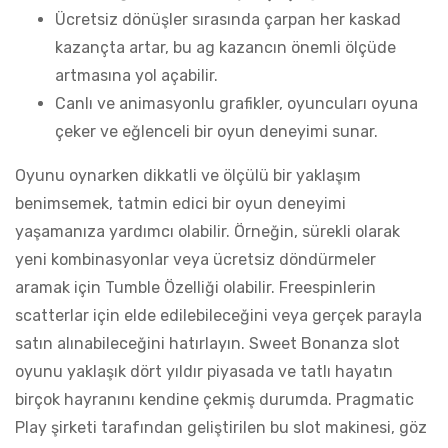
Ücretsiz dönüşler sırasında çarpan her kaskad
kazançta artar, bu ag kazancın önemli ölçüde
artmasına yol açabilir.
Canlı ve animasyonlu grafikler, oyuncuları oyuna
çeker ve eğlenceli bir oyun deneyimi sunar.
Oyunu oynarken dikkatli ve ölçülü bir yaklaşım
benimsemek, tatmin edici bir oyun deneyimi
yaşamanıza yardımcı olabilir. Örneğin, sürekli olarak
yeni kombinasyonlar veya ücretsiz döndürmeler
aramak için Tumble Özelliği olabilir. Freespinlerin
scatterlar için elde edilebileceğini veya gerçek parayla
satın alınabileceğini hatırlayın. Sweet Bonanza slot
oyunu yaklaşık dört yıldır piyasada ve tatlı hayatın
birçok hayranını kendine çekmiş durumda. Pragmatic
Play şirketi tarafından geliştirilen bu slot makinesi, göz