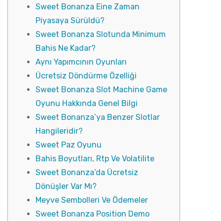
Sweet Bonanza Eine Zaman
Piyasaya Sürüldü?
Sweet Bonanza Slotunda Minimum
Bahis Ne Kadar?
Aynı Yapımcının Oyunları
Ücretsiz Döndürme Özelliği
Sweet Bonanza Slot Machine Game
Oyunu Hakkında Genel Bilgi
Sweet Bonanza’ya Benzer Slotlar
Hangileridir?
Sweet Paz Oyunu
Bahis Boyutları, Rtp Ve Volatilite
Sweet Bonanza’da Ücretsiz
Dönüşler Var Mı?
Meyve Sembolleri Ve Ödemeler
Sweet Bonanza Position Demo