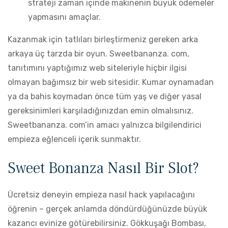
strateji zaman içinde makinenin büyük ödemeler
yapmasını amaçlar.
Kazanmak için tatlıları birleştirmeniz gereken arka
arkaya üç tarzda bir oyun. Sweetbananza. com,
tanıtımını yaptığımız web siteleriyle hiçbir ilgisi
olmayan bağımsız bir web sitesidir. Kumar oynamadan
ya da bahis koymadan önce tüm yaş ve diğer yasal
gereksinimleri karşıladığınızdan emin olmalısınız.
Sweetbananza. com’in amacı yalnızca bilgilendirici
empieza eğlenceli içerik sunmaktır.
Sweet Bonanza Nasıl Bir Slot?
Ücretsiz deneyin empieza nasıl hack yapılacağını
öğrenin – gerçek anlamda döndürdüğünüzde büyük
kazancı evinize götürebilirsiniz. Gökkuşağı Bombası,