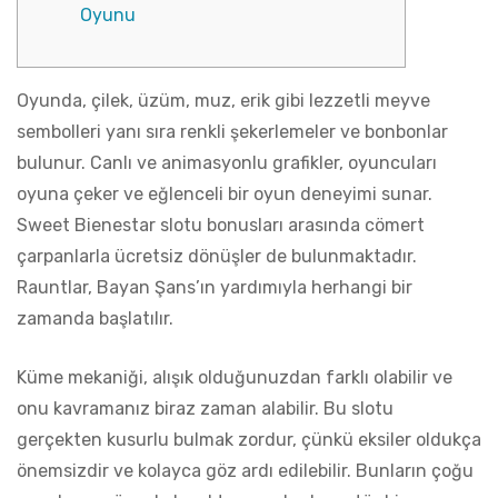
Oyunu
Oyunda, çilek, üzüm, muz, erik gibi lezzetli meyve
sembolleri yanı sıra renkli şekerlemeler ve bonbonlar
bulunur. Canlı ve animasyonlu grafikler, oyuncuları
oyuna çeker ve eğlenceli bir oyun deneyimi sunar.
Sweet Bienestar slotu bonusları arasında cömert
çarpanlarla ücretsiz dönüşler de bulunmaktadır.
Rauntlar, Bayan Şans’ın yardımıyla herhangi bir
zamanda başlatılır.
Küme mekaniği, alışık olduğunuzdan farklı olabilir ve
onu kavramanız biraz zaman alabilir. Bu slotu
gerçekten kusurlu bulmak zordur, çünkü eksiler oldukça
önemsizdir ve kolayca göz ardı edilebilir. Bunların çoğu