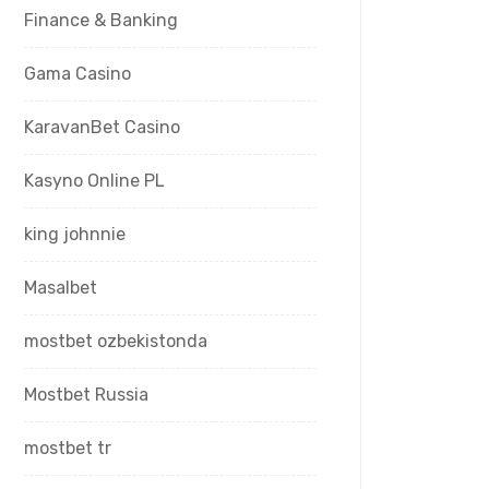
Finance & Banking
Gama Casino
KaravanBet Casino
Kasyno Online PL
king johnnie
Masalbet
mostbet ozbekistonda
Mostbet Russia
mostbet tr