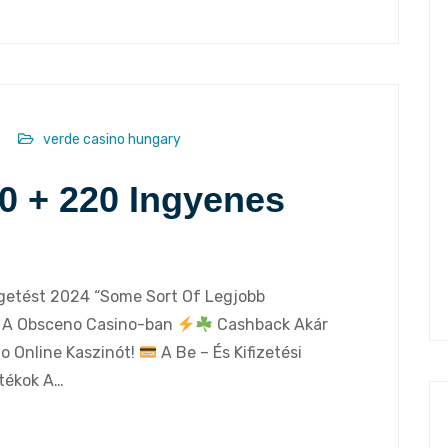
verde casino hungary
0 + 220 Ingyenes
getést 2024 “Some Sort Of Legjobb
s A Obsceno Casino-ban
Cashback Akár
o Online Kaszinót!
A Be – És Kifizetési
tékok A…